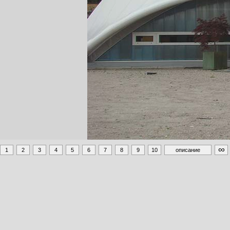
∞
1
2
3
4
5
6
7
8
9
10
описание