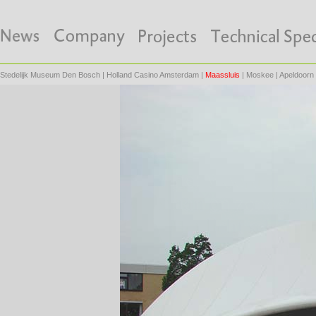
Stedelijk Museum Den Bosch
|
Holland Casino Amsterdam
|
Maassluis
|
Moskee
|
Apeldoorn