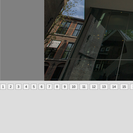
1
2
3
4
5
6
7
8
9
10
11
12
13
14
15