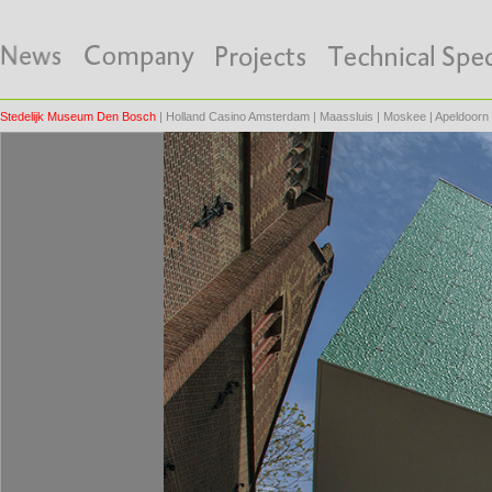
Stedelijk Museum Den Bosch
|
Holland Casino Amsterdam
|
Maassluis
|
Moskee
|
Apeldoorn