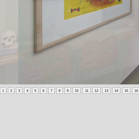
1
2
3
4
5
6
7
8
9
10
11
12
13
14
15
16