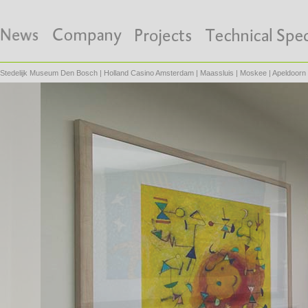
Stedelijk Museum Den Bosch
|
Holland Casino Amsterdam
|
Maassluis
|
Moskee
|
Apeldoorn